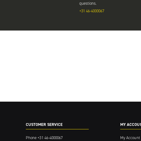
questions.
+31 46-4000067
CUSTOMER SERVICE
MY ACCOU
Phone
+31 46-4000067
My Account