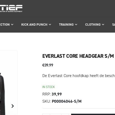
ECTION
KICK AND PUNCH
TRAINING
CLOTHING
S
EVERLAST CORE HEADGEAR S/M
€39.99
De Everlast Core hoofdkap heeft de besc
IN STOCK
RRP
39,99
SKU
P00004046-S/M