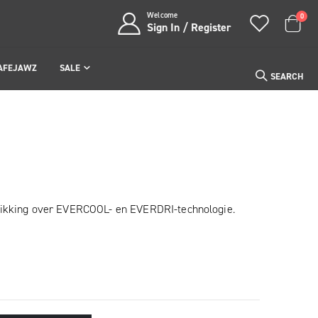
Welcome
item
0
Sign In / Register
Cart
AFEJAWZ
SALE
SEARCH
hikking over EVERCOOL- en EVERDRI-technologie.