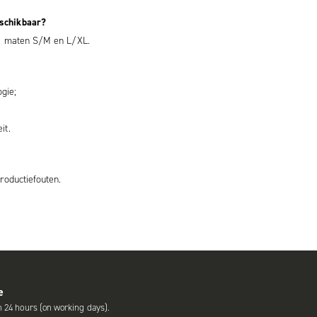
eschikbaar?
 de maten S/M en L/XL.
gie;
it.
roductiefouten.
e
n 24 hours (on working days).