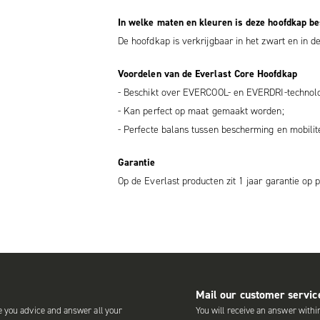
In welke maten en kleuren is deze hoofdkap b
De hoofdkap is verkrijgbaar in het zwart en in
Voordelen van de Everlast Core Hoofdkap
- Beschikt over EVERCOOL- en EVERDRI-technolo
- Kan perfect op maat gemaakt worden;
- Perfecte balans tussen bescherming en mobilite
Garantie
Op de Everlast producten zit 1 jaar garantie op p
Mail our customer servic
e you advice and answer all your
You will receive an answer withi