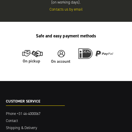
(on working days).
Contacts us by email
Safe and easy payment methods
On pickup
On account
CUSTOMER SERVICE
Phone
+31 46-4000067
Contact
Shipping & Delivery