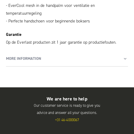
- EverCool mesh in de handpalm voor ventilatie en
temperatuurregeling
- Perfecte handschoen voor beginnende boksers
Garantie
Op de Everlast producten zit 1 jaar garantie op productiefouten.
MORE INFORMATION
We are here to help
Our customer service is ready to give you
advice and answer all your questions.
+31 46-4000067