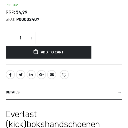
IN STOCK
RRP
54,99
SKU
P00002407
ADD TO CART
DETAILS
Everlast
(kick)bokshandschoenen