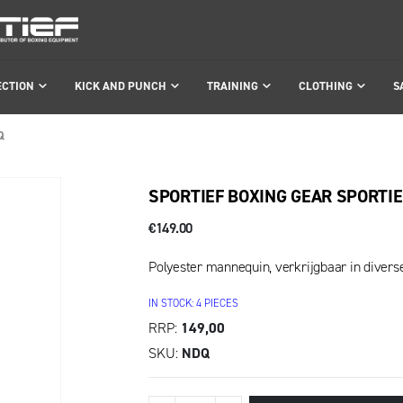
ECTION
KICK AND PUNCH
TRAINING
CLOTHING
S
Q
SPORTIEF BOXING GEAR SPORTI
€149.00
Polyester mannequin, verkrijgbaar in divers
IN STOCK: 4 PIECES
RRP
149,00
SKU
NDQ