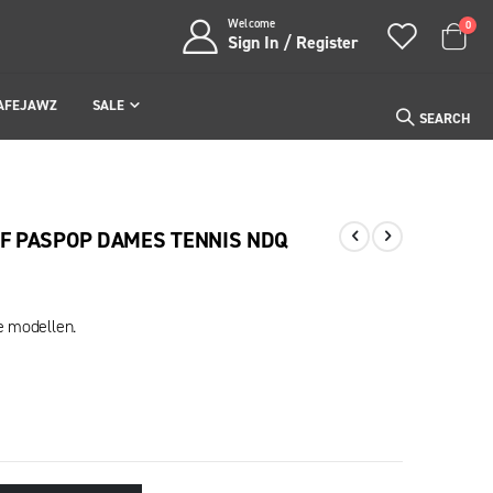
Welcome
item
0
Sign In / Register
Cart
AFEJAWZ
SALE
SEARCH
EF PASPOP DAMES TENNIS NDQ
e modellen.