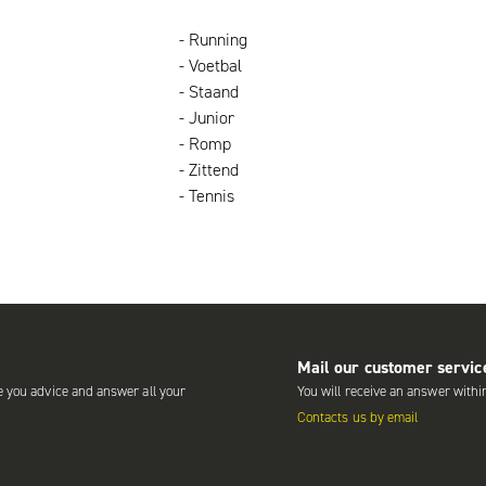
- Running
- Voetbal
- Staand
- Junior
- Romp
- Zittend
- Tennis
Mail our customer servic
e you advice and answer all your
You will receive an answer withi
Contacts us by email