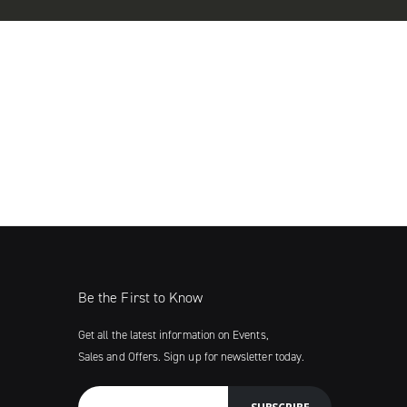
Be the First to Know
Get all the latest information on Events,
Sales and Offers. Sign up for newsletter today.