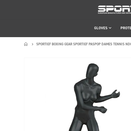
GLOVES
PROT
SPORTIEF BOXING GEAR SPORTIEF PASPOP DAMES TENNIS ND
Skip
Skip
to
to
the
the
end
beginning
of
of
the
the
images
images
gallery
gallery