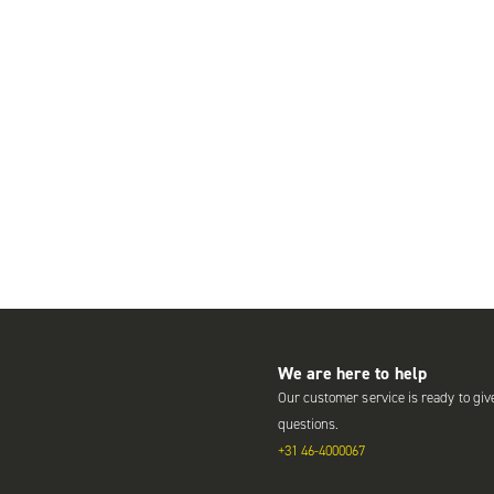
We are here to help
Our customer service is ready to giv
questions.
+31 46-4000067