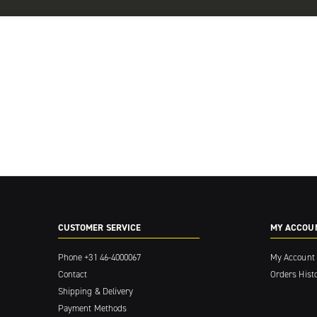
CUSTOMER SERVICE
MY ACCOU
Phone
+31 46-4000067
My Account
Contact
Orders Hist
Shipping & Delivery
Payment Methods